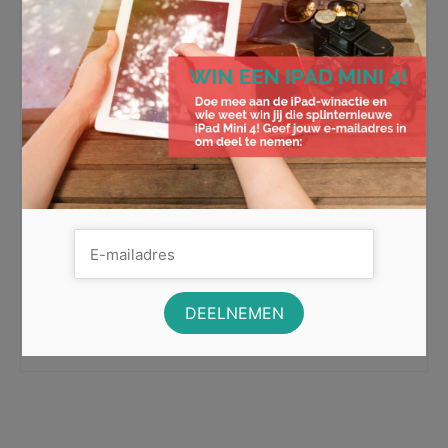
Goedkoper en
milieuvriendelijker leven? Wij
geven tips!
Wat vind jij belangrijker: de mate van
milieuvriendelijkheid of de prijs van een product?
Iedereen wilt natuurlijk zo milieuvriendelijk mogelijk …
Lees Meer
artikelen
,
duurzaam
,
goedkoper
,
groen
,
huis
,
plastic
,
producten
,
recycle
,
tuin
,
verspilling