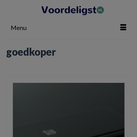
Menu
goedkoper
Home
»
goedkoper