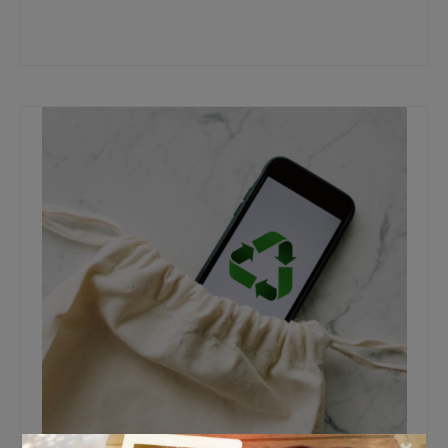
5G
,
dagelijks telefoongebruik
,
goedkope SIM only abonnementen
,
goedkoper
,
ikvergelijkonline.nl
,
juiste abonnement kiezen
,
sim only
,
simkaart
×