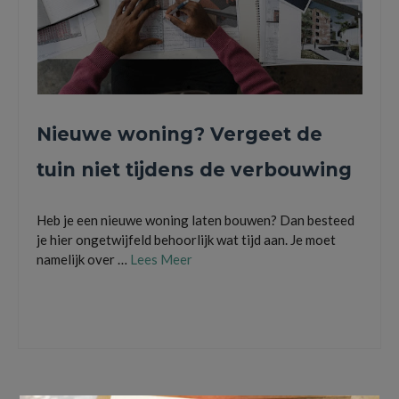
Nieuwe woning? Vergeet de
tuin niet tijdens de verbouwing
Heb je een nieuwe woning laten bouwen? Dan besteed
je hier ongetwijfeld behoorlijk wat tijd aan. Je moet
namelijk over …
Lees Meer
Maak een ontwerp van jouw tuin
,
Nieuwe woning
,
nieuwe woning laten bouwen
,
wat kost een zwemvijver aanleggen
,
wat kost kunstgras leggen