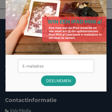
×
Overige informatie
Over Voordeligst.nl
Veelgestelde vragen
Disclaimer
Cookies
Sitemap
Vergelijkers
Nieuws
Contactinformatie
Volo Media