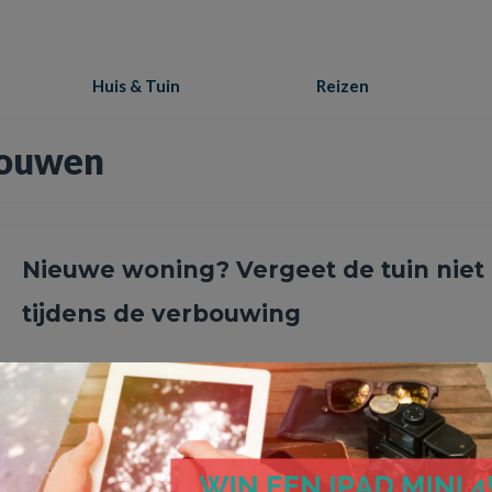
Huis & Tuin
Reizen
bouwen
Nieuwe woning? Vergeet de tuin niet
tijdens de verbouwing
Heb je een nieuwe woning laten bouwen? Dan besteed je hier
ongetwijfeld behoorlijk wat tijd aan. Je moet namelijk over …
Le
Maak een ontwerp van jouw tuin
,
Nieuwe woning
,
nieuwe woning laten bouwen
,
wat kost 
zwemvijver aanleggen
,
wat kost kunstgras leggen