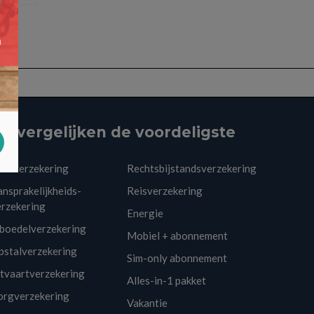
ij vergelijken de voordeligste
utoverzekering
Rechtsbijstandsverzekering
nsprakelijkheids-
Reisverzekering
erzekering
Energie
nboedelverzekering
Mobiel + abonnement
pstalverzekering
Sim-only abonnement
itvaartverzekering
Alles-in-1 pakket
orgverzekering
Vakantie