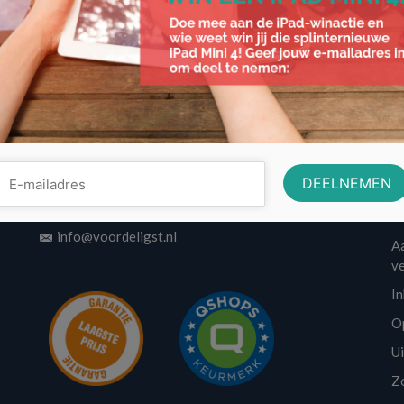
Contactinformatie
w
Volo Media
A
info@voordeligst.nl
Aa
v
I
O
U
Z