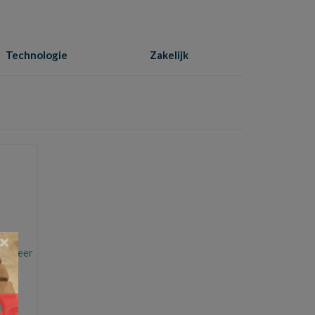
Technologie
Zakelijk
Home
»
nieuwe woning laten bouwen
×
es Meer
een