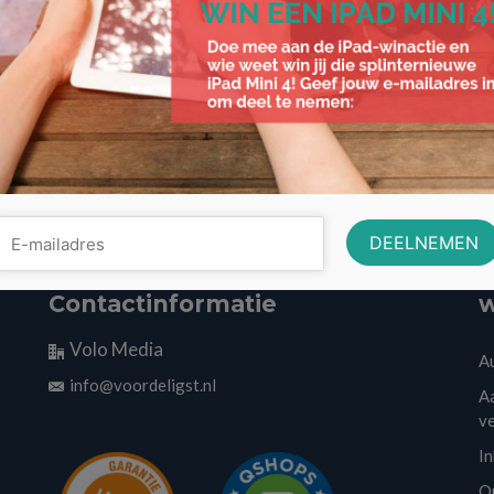
Contactinformatie
w
Volo Media
A
info@voordeligst.nl
Aa
v
I
O