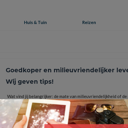
Huis & Tuin
Reizen
Goedkoper en milieuvriendelijker lev
Wij geven tips!
Wat vind jij belangrijker: de mate van milieuvriendelijkheid of de 
van een product? Iedereen wilt natuurlijk zo milieuvriendelijk mo
…
Lees Meer
artikelen
,
duurzaam
,
goedkoper
,
groen
,
huis
,
plastic
,
producten
,
recycle
,
tuin
,
verspilling