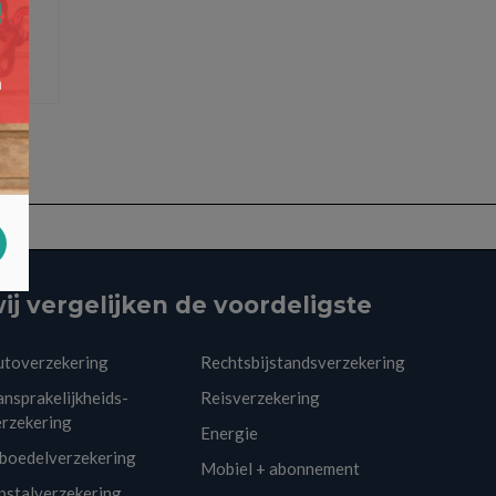
ij vergelijken de voordeligste
utoverzekering
Rechtsbijstandsverzekering
nsprakelijkheids-
Reisverzekering
erzekering
Energie
nboedelverzekering
Mobiel + abonnement
pstalverzekering