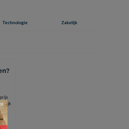
Technologie
Zakelijk
Home
»
producten
en?
prijs
×
gelijk