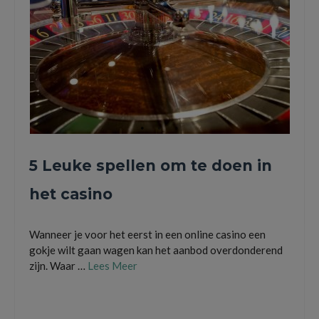
5 Leuke spellen om te doen in
het casino
Wanneer je voor het eerst in een online casino een
gokje wilt gaan wagen kan het aanbod overdonderend
zijn. Waar …
Lees Meer
blackjack
,
casino
,
financieel
,
geld
,
gokken
,
poker
,
roulette
,
slots
,
sport
,
videoslots
,