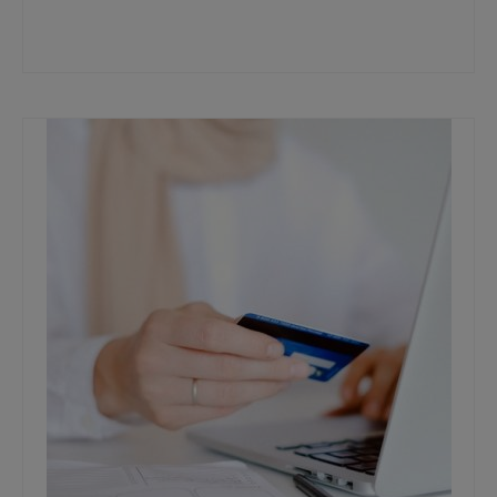
advies
,
becam
,
besparen
,
financieel
,
kosten
,
krediet
,
lening
,
leningen
,
mogelijkheden
,
oversluiten
,
rente
,
tips