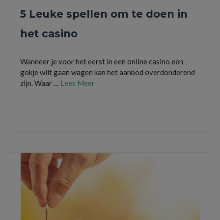
5 Leuke spellen om te doen in
het casino
Wanneer je voor het eerst in een online casino een
gokje wilt gaan wagen kan het aanbod overdonderend
zijn. Waar …
Lees Meer
blackjack
,
casino
,
financieel
,
geld
,
gokken
,
poker
,
roulette
,
slots
,
sport
,
videoslots
,
wedden