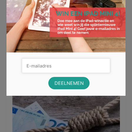
Is het te laat om nog
cryptomunten te kopen?
Aan het begin van de jaren 2000 kwamen cryptomunten
net in beeld en was een enkele bitcoin nog helemaal niks
…
Lees Meer
bitcoin
,
btc
,
cryptocurrency
,
cryptomunten
,
cryptovaluta
,
financieel
,
geld
,
koers
,
verdienen