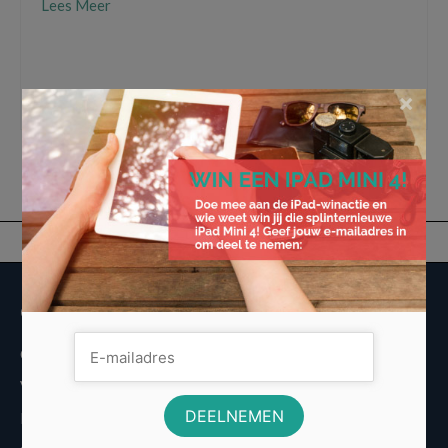
Lees Meer
80% aflossingsvrij
,
financiering
,
Lage maandelijkse lasten
,
Mogelijk
Vastgoedfinancieringen
,
verhuur- of zakelijke hypotheek
,
zakelijke hypotheek
,
×
Zakelijke Hypotheek met Lage Maandlasten
Overige informatie
Over Voordeligst.nl
Veelgestelde vragen
Disclaimer