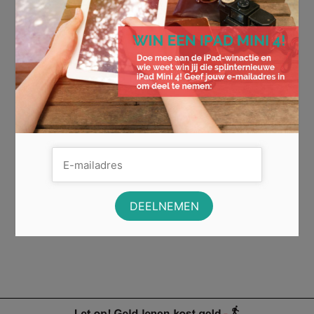
Zo vraag je een zakelijke lening
aan
Wil je investeren in jouw bedrijf, maar ontbreekt het je
aan de financiële middelen? Dan zoek je mogelijk
naarstig naar …
Lees Meer
financiële oplossing
,
geld lenen
,
geldverstrekker
,
investeren in jouw bedrijf
,
zakelijke hypotheek
,
zakelijke lening
,
zakelijke lening aanvragen