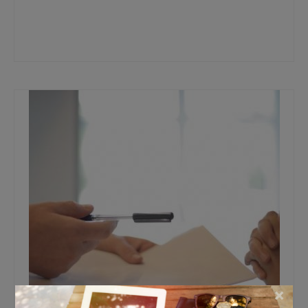
80% aflossingsvrij
,
financiering
,
Lage maandelijkse lasten
,
Mogelijk
Vastgoedfinancieringen
,
verhuur- of zakelijke hypotheek
,
zakelijke hypotheek
,
Zakelijke Hypotheek met Lage Maandlasten
×