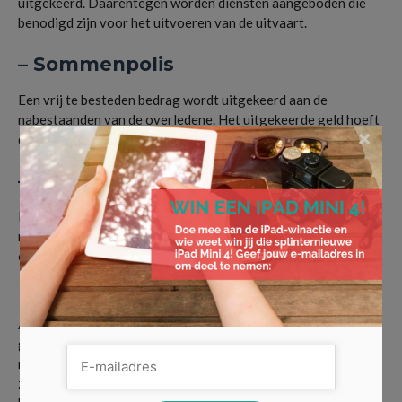
uitgekeerd. Daarentegen worden diensten aangeboden die
benodigd zijn voor het uitvoeren van de uitvaart.
– Sommenpolis
Een vrij te besteden bedrag wordt uitgekeerd aan de
nabestaanden van de overledene. Het uitgekeerde geld hoeft
×
dus niet gebruikt te worden voor de uiteindelijke uitvaart.
– Combinatie-uitvaartpolis
Dit betreft een combinatie van de kapitaal- en
naturaverzekering. Hiermee wordt het mogelijk gemaakt om
ook extra kosten of wensen mee te nemen in de verzekering.
Indexeren van de polis
Aangezien de kosten elk jaar weer stijgen, zal de polis
geindexeerd worden op deze prijsstijgingen. Je hebt hierbij de
mogelijkheid om de polis waardevast te maken, waarbij het
zijn waarde behoudt. Om te voorkomen dat het uitgekeerde