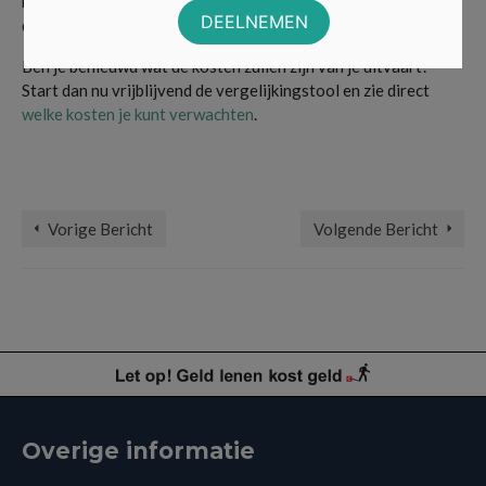
bedrag te laag is voor de uitvaartkosten is het indexeren van
de polis dus erg belangrijk.
Ben je benieuwd wat de kosten zullen zijn van je uitvaart?
Start dan nu vrijblijvend de vergelijkingstool en zie direct
welke kosten je kunt verwachten
.
combinatie-uitvaartpolis
,
indexeren
,
kapitaalverzekering
,
naturaverzekering
,
overlijdensrisicoverzekering
,
polis
,
sommenpolis
,
uitvaart
,
uitvaartverzekering
Vorige Bericht
Volgende Bericht
Overige informatie