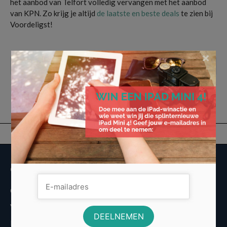
het aanbod van Telfort volledig vervangen met het aanbod
van KPN. Zo krijg je altijd
de laatste en beste deals
te zien bij
Voordeligst!
kpn
,
mobiel abonnement
,
sim only
,
telfort
×
Vorige Bericht
Volgende Bericht
Overige informatie
Over Voordeligst.nl
Veelgestelde vragen
Disclaimer