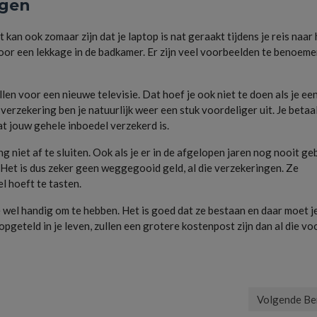
ngen
t kan ook zomaar zijn dat je laptop is nat geraakt tijdens je reis naar 
door een lekkage in de badkamer. Er zijn veel voorbeelden te benoem
ellen voor een nieuwe televisie. Dat hoef je ook niet te doen als je ee
erzekering ben je natuurlijk weer een stuk voordeliger uit. Je betaa
t jouw gehele inboedel verzekerd is.
g niet af te sluiten. Ook als je er in de afgelopen jaren nog nooit ge
 Het is dus zeker geen weggegooid geld, al die verzekeringen. Ze
del hoeft te tasten.
ze wel handig om te hebben. Het is goed dat ze bestaan en daar moet j
pgeteld in je leven, zullen een grotere kostenpost zijn dan al die vo
Volgende Be