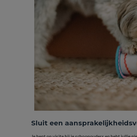
Sluit een aansprakelijkheidsv
Je bent op visite bij je schoonouders en hebt julli