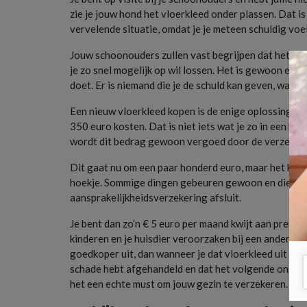
zie je jouw hond het vloerkleed onder plassen. Dat i
vervelende situatie, omdat je je meteen schuldig voel
Jouw schoonouders zullen vast begrijpen dat het niet
je zo snel mogelijk op wil lossen. Het is gewoon een 
doet. Er is niemand die je de schuld kan geven, want 
Een nieuw vloerkleed kopen is de enige oplossing. J
350 euro kosten. Dat is niet iets wat je zo in een keer
wordt dit bedrag gewoon vergoed door de verzeker
Dit gaat nu om een paar honderd euro, maar het kan 
hoekje. Sommige dingen gebeuren gewoon en die heb je 
aansprakelijkheidsverzekering afsluit.
Je bent dan zo’n € 5 euro per maand kwijt aan premie, 
kinderen en je huisdier veroorzaken bij een ander. Dat
goedkoper uit, dan wanneer je dat vloerkleed uit je ei
schade hebt afgehandeld en dat het volgende ongeluk 
het een echte must om jouw gezin te verzekeren.