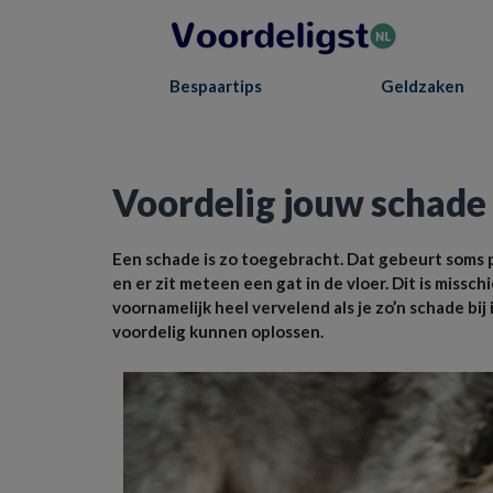
Bespaartips
Geldzaken
Home
»
Geldzaken
»
Voordelig jouw schade oplossen doe je zo
Voordelig jouw schade 
Een schade is zo toegebracht. Dat gebeurt soms pe
en er zit meteen een gat in de vloer. Dit is missc
voornamelijk heel vervelend als je zo’n schade b
voordelig kunnen oplossen.