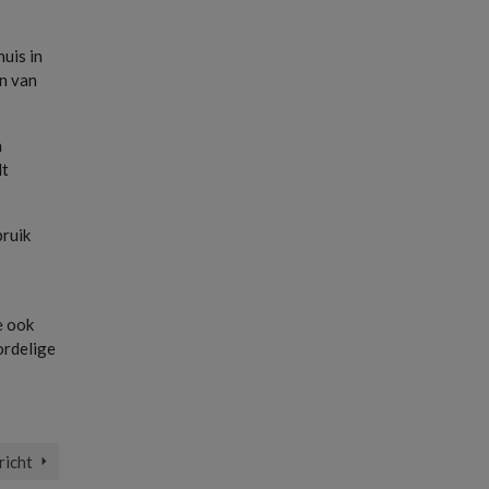
huis in
en van
n
lt
bruik
e ook
ordelige
richt