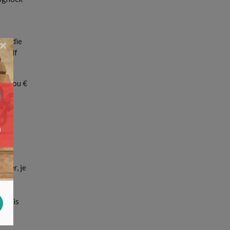
tie die
×
t zelf
at jou €
 dan
ein
tner, je
ze
rom is