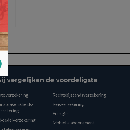
ij vergelijken de voordeligste
utoverzekering
Rechtsbijstandsverzekering
nsprakelijkheids-
Reisverzekering
erzekering
Energie
nboedelverzekering
Mobiel + abonnement
pstalverzekering