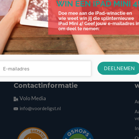
Contactinformatie
w
Volo Media
A
info@voordeligst.nl
Aa
v
I
O