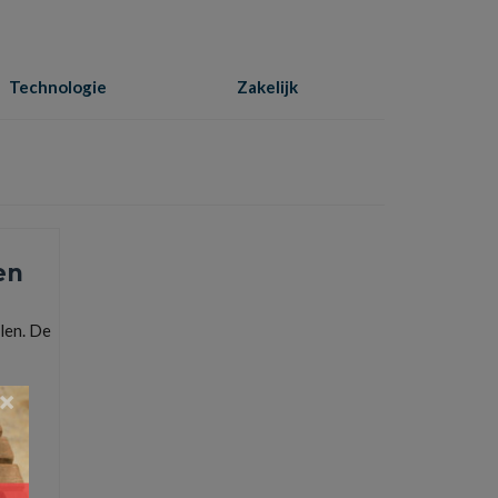
Technologie
Zakelijk
Home
»
aanbieding
en
len. De
×
 en
kken