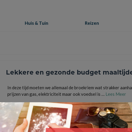
Huis & Tuin
Reizen
Lekkere en gezonde budget maaltijd
In deze tijd moeten we allemaal de broekriem wat strakker aanha
prijzen van gas, elektriciteit maar ook voedsel is …
Lees Meer
aanbieding
,
De prijzen van het gas en elektriciteit maar ook voedsel zijn gestegen
,
Lekkere
Gezonde Budget Maaltijd
,
maaltijd halen of laten bezorgen is niet goedkoop
,
schorten bedru