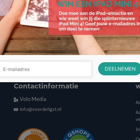
Contactinformatie
w
Volo Media
A
info@voordeligst.nl
Aa
v
I
O