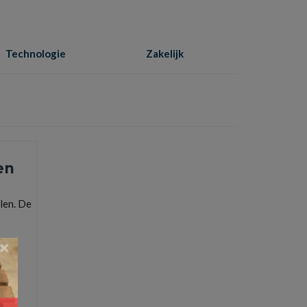
Technologie
Zakelijk
Home
»
Lekkere en Gezonde Budget Maaltijd
en
len. De
×
 en
kken