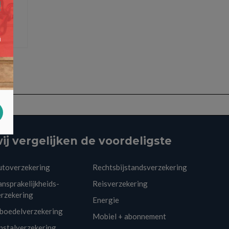
ij vergelijken de voordeligste
utoverzekering
Rechtsbijstandsverzekering
nsprakelijkheids-
Reisverzekering
erzekering
Energie
nboedelverzekering
Mobiel + abonnement
pstalverzekering