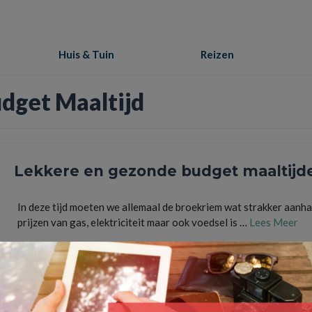
Huis & Tuin
Reizen
dget Maaltijd
Lekkere en gezonde budget maaltijd
In deze tijd moeten we allemaal de broekriem wat strakker aanha
prijzen van gas, elektriciteit maar ook voedsel is …
Lees Meer
aanbieding
,
De prijzen van het gas en elektriciteit maar ook voedsel zijn gestegen
,
Lekkere
Gezonde Budget Maaltijd
,
maaltijd halen of laten bezorgen is niet goedkoop
,
schorten bedru