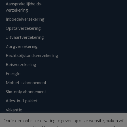
Aansprakelijkheids-
verzekering
Inboedelverzekering
Opstalverzekering
Uitvaartverzekering
Zorgverzekering
Rechtsbijstandsverzekering
Reisverzekering
Energie
Mobiel + abonnement
Sim-only abonnement
Alles-in-1 pakket
Vakantie
Om je een optimale ervaring te geven op onze website, maken wij
Klantenservice
Links
Disclaimer
Sitemap
Nieuwsbrief