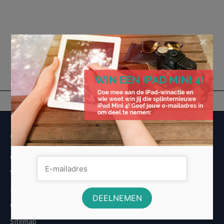
aanbieding
,
De prijzen van het gas en elektriciteit maar ook voedsel zijn gestegen
,
Lekkere en Gezonde Budget Maaltijd
,
maaltijd halen of laten bezorgen is niet
goedkoop
,
schorten bedrukken
×
Overige informatie
Over Voordeligst.nl
Veelgestelde vragen
Disclaimer
Cookies
Sitemap