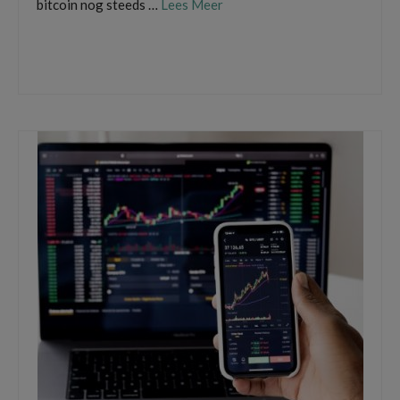
bitcoin nog steeds …
Lees Meer
beginnende belegger
,
bitcoin
,
cryptocurrency
,
cryptocurrency calculator
,
investeren
in cryptocurrency