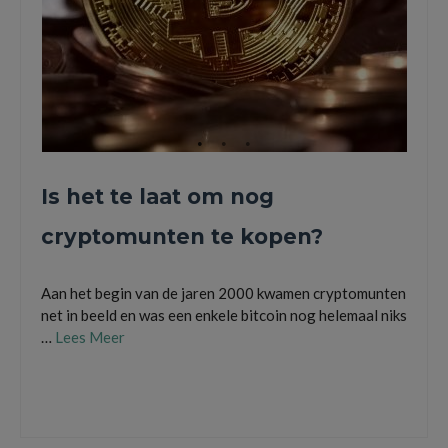
Is het te laat om nog
cryptomunten te kopen?
Aan het begin van de jaren 2000 kwamen cryptomunten
net in beeld en was een enkele bitcoin nog helemaal niks
…
Lees Meer
bitcoin
,
btc
,
cryptocurrency
,
cryptomunten
,
cryptovaluta
,
financieel
,
geld
,
koers
,
verdienen