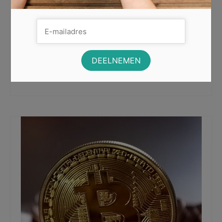
Je kunt geld dat je niet meteen nodig hebt, investeren
om winst ermee te maken. Een steeds populairder
wordende manier …
Lees Meer
bitcoin
,
Bitcoin kopen iDEAL betaling
,
Cardano
,
crypto
,
cryptocurrency
,
Cryptoglobal.io
,
Dogecoin
,
Ethereum
,
Litecoin
,
Tesla CEO Elon Musk
,
Voordeligste
manier van Cryptocurrency kopen
,
welke cryptocurrency coin kopen in 2022