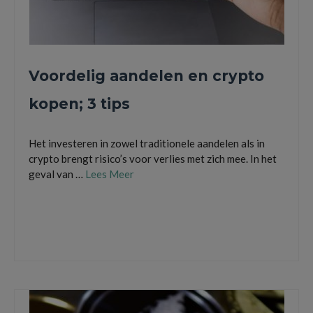
Voordelig aandelen en crypto
kopen; 3 tips
Het investeren in zowel traditionele aandelen als in
crypto brengt risico’s voor verlies met zich mee. In het
geval van …
Lees Meer
bitcoin
,
Prasm.io Cryptocurrency
,
Voordelig aandelen kopen
,
Voordelig crypto kopen
,
voordelige manieren om te investeren
,
weten waar aandelen kopen het voordeligst
is
,
Wisselkoers.org