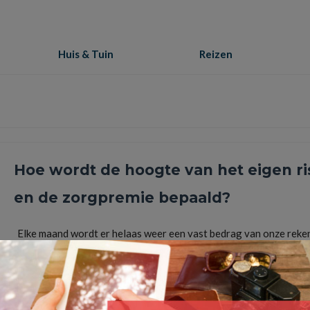
Huis & Tuin
Reizen
Hoe wordt de hoogte van het eigen ri
en de zorgpremie bepaald?
Elke maand wordt er helaas weer een vast bedrag van onze reke
afgeschreven voor de zorg. Iedere Nederlander vanaf 18 …
Lee
bloedprikken
,
eigen risico
,
huisarts
,
innovatie
,
kraamzorg
,
medisch specialist
,
vergrijzing
,
z
zorgkosten
,
zorgpremie
,
zorgverzekeraars
,
Zorgverzekering