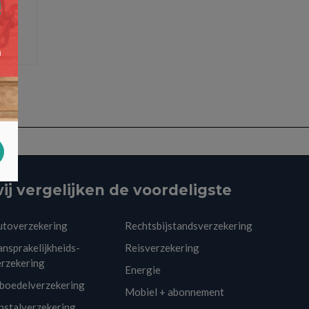
ij vergelijken de voordeligste
utoverzekering
Rechtsbijstandsverzekering
nsprakelijkheids-
Reisverzekering
erzekering
Energie
nboedelverzekering
Mobiel + abonnement
pstalverzekering