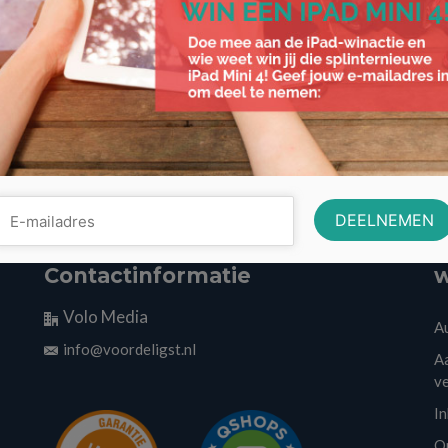
Contactinformatie
w
Volo Media
A
info@voordeligst.nl
Aa
v
I
O