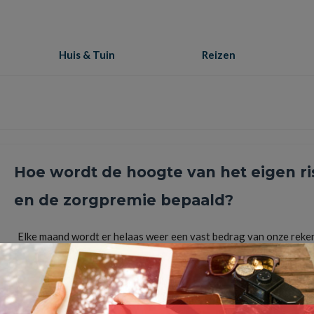
Huis & Tuin
Reizen
Hoe wordt de hoogte van het eigen ri
en de zorgpremie bepaald?
Elke maand wordt er helaas weer een vast bedrag van onze reke
afgeschreven voor de zorg. Iedere Nederlander vanaf 18 …
Lee
bloedprikken
,
eigen risico
,
huisarts
,
innovatie
,
kraamzorg
,
medisch specialist
,
vergrijzing
,
z
zorgkosten
,
zorgpremie
,
zorgverzekeraars
,
Zorgverzekering