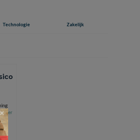
Technologie
Zakelijk
Home
»
zorgkosten
sico
ning
×
s Meer
iekenhuis
,