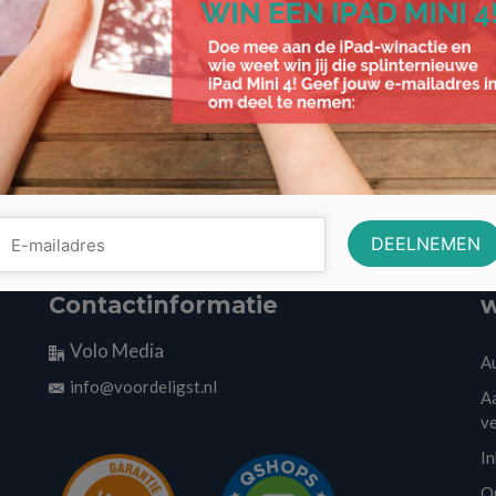
Contactinformatie
w
Volo Media
A
info@voordeligst.nl
Aa
v
I
O