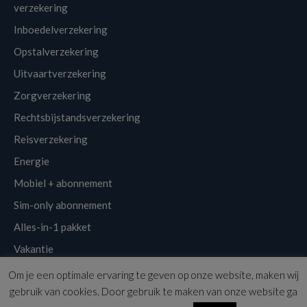
verzekering
Inboedelverzekering
Opstalverzekering
Uitvaartverzekering
Zorgverzekering
Rechtsbijstandsverzekering
Reisverzekering
Energie
Mobiel + abonnement
Sim-only abonnement
Alles-in-1 pakket
Vakantie
Om je een optimale ervaring te geven op onze website, maken wij
Klantenservice
Links
Disclaimer
Sitemap
Nieuwsbrief
gebruik van cookies. Door gebruik te maken van onze website ga