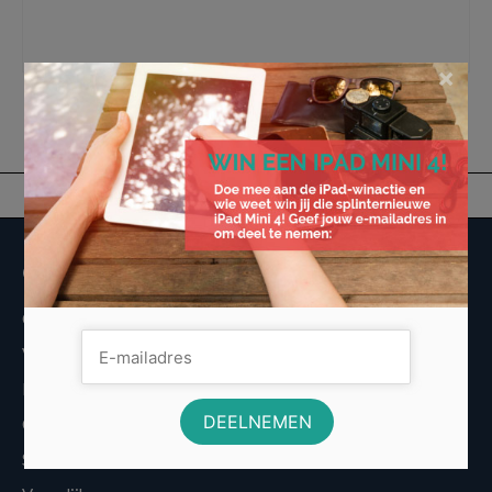
bloedprikken
,
eigen risico
,
huisarts
,
innovatie
,
kraamzorg
,
medisch specialist
,
vergrijzing
,
ziekenhuis
,
zorgkosten
,
zorgpremie
,
zorgverzekeraars
,
Zorgverzekering
×
Overige informatie
Over Voordeligst.nl
Veelgestelde vragen
Disclaimer
Cookies
Sitemap