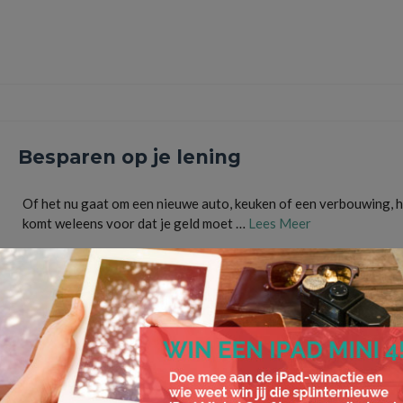
bankkosten
,
bankrekening vergelijken
,
besparen
,
betaalrekening
,
budget
,
financiële tips
,
nederland
,
overstappen
,
spaargeld
Besparen op je lening
Of het nu gaat om een nieuwe auto, keuken of een verbouwing, 
komt weleens voor dat je geld moet …
Lees Meer
besparen
,
besparing
,
lening
,
leningen
,
overstappen
,
rente