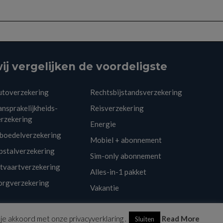
ij vergelijken de voordeligste
utoverzekering
Rechtsbijstandsverzekering
nsprakelijkheids-
Reisverzekering
erzekering
Energie
nboedelverzekering
Mobiel + abonnement
pstalverzekering
Sim-only abonnement
itvaartverzekering
Alles-in-1 pakket
orgverzekering
Vakantie
Klantenservice
Links
Disclaimer
Sitemap
Nieuwsbrief
je akkoord met onze privacyverklaring .
Read More
Sluiten