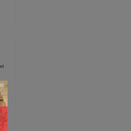
geldzaken
,
het
×