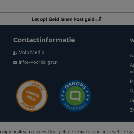
Contactinformatie
w
Volo Media
A
info@voordeligst.nl
Aa
v
I
O
U
Z
wij gebruik van cookies. Door gebruik te maken van onze website ga 