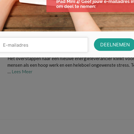
In 3 stappen eenvoudig overstappen 
energieleverancier
Het overstappen naar een nieuwe energieleverancier klinkt voor
mensen als een hoop werk en een heleboel ongewenste stress. Te
…
Lees Meer
besparen op je energie rekening
,
Energie
,
energieleverancier
,
overstappen