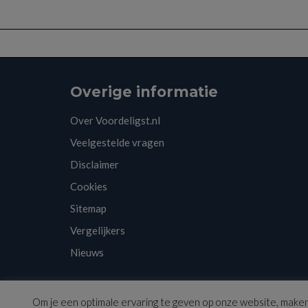
Overige informatie
Over Voordeligst.nl
Veelgestelde vragen
Disclaimer
Cookies
Sitemap
Vergelijkers
Nieuws
Copyright © 2026 | Voordeligst.nl
Om je een optimale ervaring te geven op onze website, maken 