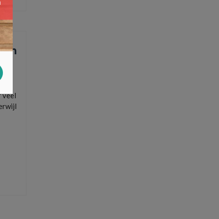
van
 veel
rwijl