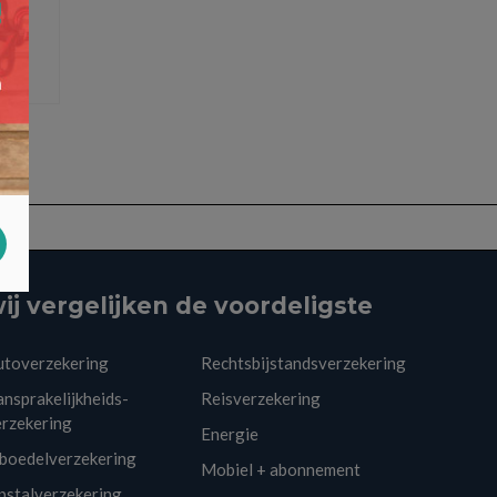
ij vergelijken de voordeligste
utoverzekering
Rechtsbijstandsverzekering
nsprakelijkheids-
Reisverzekering
erzekering
Energie
nboedelverzekering
Mobiel + abonnement
pstalverzekering