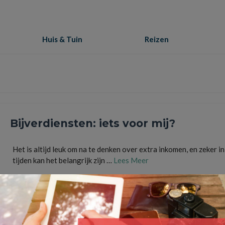
Huis & Tuin
Reizen
Bijverdiensten: iets voor mij?
Het is altijd leuk om na te denken over extra inkomen, en zeker i
tijden kan het belangrijk zijn …
Lees Meer
abonnementen
,
baan
,
baantje
,
besparen
,
bijverdienen
,
bijverdiensten
,
Energie
,
financieel
,
passie
,
tijdmanagement
,
vaste lasten
,
werken
,
zakelijk