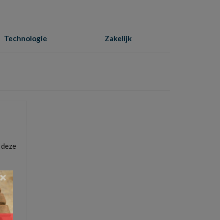
Technologie
Zakelijk
Home
»
bijverdienen
n deze
×
geld
,