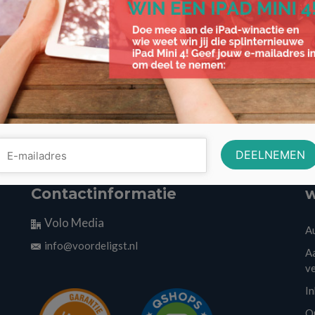
Contactinformatie
w
Volo Media
A
info@voordeligst.nl
Aa
v
I
O