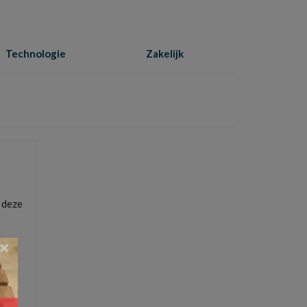
Technologie
Zakelijk
Home
»
tijdmanagement
n deze
×
geld
,