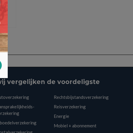
ij vergelijken de voordeligste
utoverzekering
Rechtsbijstandsverzekering
nsprakelijkheids-
Reisverzekering
erzekering
Energie
nboedelverzekering
Mobiel + abonnement
pstalverzekering