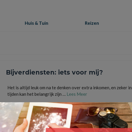
Huis & Tuin
Reizen
Bijverdiensten: iets voor mij?
Het is altijd leuk om na te denken over extra inkomen, en zeker i
tijden kan het belangrijk zijn …
Lees Meer
abonnementen
,
baan
,
baantje
,
besparen
,
bijverdienen
,
bijverdiensten
,
Energie
,
financieel
,
passie
,
tijdmanagement
,
vaste lasten
,
werken
,
zakelijk