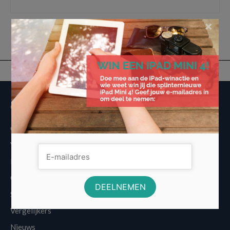
telefoon
,
oledpaneel
,
optische zoom
,
smartphones
,
vouwbare telefoon
×
Overige informatie
Over Voordeligst.nl
Veelgestelde vragen
Disclaimer
Cookies
Sitemap
Vergelijkers
Nieuws