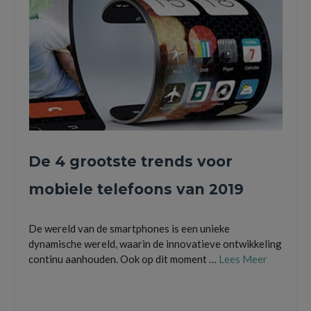
De 4 grootste trends voor
mobiele telefoons van 2019
De wereld van de smartphones is een unieke
dynamische wereld, waarin de innovatieve ontwikkeling
continu aanhouden. Ook op dit moment …
Lees Meer
5G internet
,
bezelloos design
,
digitale zoom
,
fullscreen
,
Light L16
,
mobiele