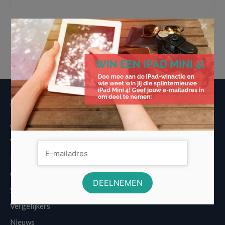
telefoon
,
oledpaneel
,
optische zoom
,
smartphones
,
vouwbare telefoon
×
Overige informatie
Over Voordeligst.nl
Veelgestelde vragen
Disclaimer
Cookies
Sitemap
Vergelijkers
Nieuws