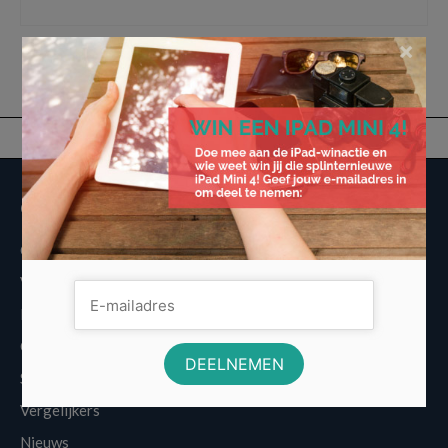
telefoon
,
oledpaneel
,
optische zoom
,
smartphones
,
vouwbare telefoon
×
Overige informatie
Over Voordeligst.nl
Veelgestelde vragen
Disclaimer
Cookies
Sitemap
Vergelijkers
Nieuws