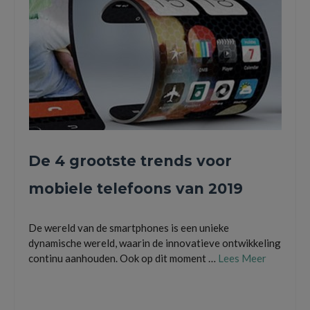
De 4 grootste trends voor
mobiele telefoons van 2019
De wereld van de smartphones is een unieke
dynamische wereld, waarin de innovatieve ontwikkeling
continu aanhouden. Ook op dit moment …
Lees Meer
5G internet
,
bezelloos design
,
digitale zoom
,
fullscreen
,
Light L16
,
mobiele