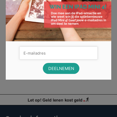
De 4 grootste trends voor
mobiele telefoons van 2019
De wereld van de smartphones is een unieke
dynamische wereld, waarin de innovatieve ontwikkeling
continu aanhouden. Ook op dit moment …
Lees Meer
5G internet
,
bezelloos design
,
digitale zoom
,
fullscreen
,
Light L16
,
mobiele
telefoon
,
oledpaneel
,
optische zoom
,
smartphones
,
vouwbare telefoon