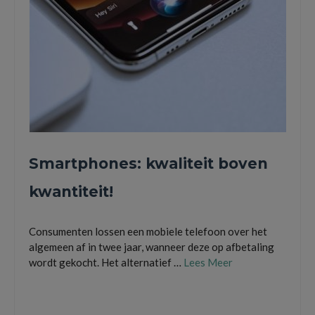
Smartphones: kwaliteit boven
kwantiteit!
Consumenten lossen een mobiele telefoon over het
algemeen af in twee jaar, wanneer deze op afbetaling
wordt gekocht. Het alternatief …
Lees Meer
iPhone
,
isocell-sensor
,
mobile telefoon
,
rumours over nieuwste samsung
,
samsung
,