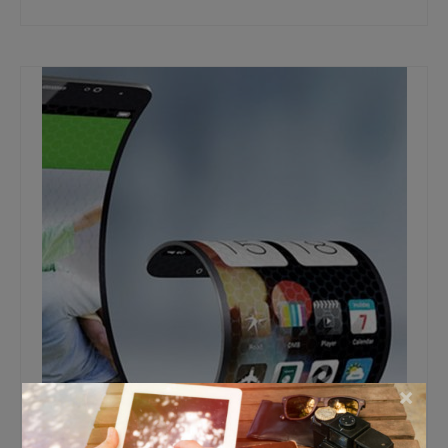
samsung galaxy
,
smartphones
,
telefoonvergelijk telefoons
×