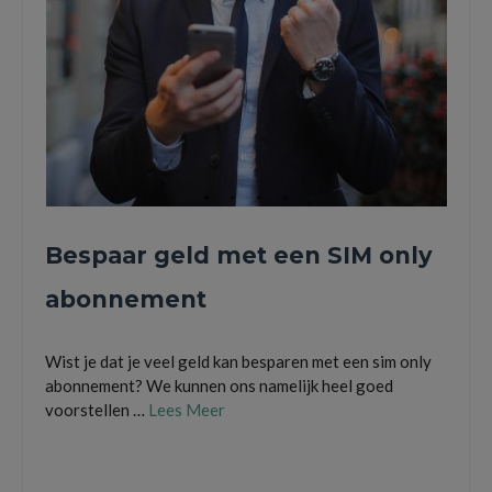
Bespaar geld met een SIM only
abonnement
Wist je dat je veel geld kan besparen met een sim only
abonnement? We kunnen ons namelijk heel goed
voorstellen …
Lees Meer
besparen
,
kpn
,
mobiel abonnement
,
mobiele data
,
onbeperkt data
,
sim only
,
tele2
,