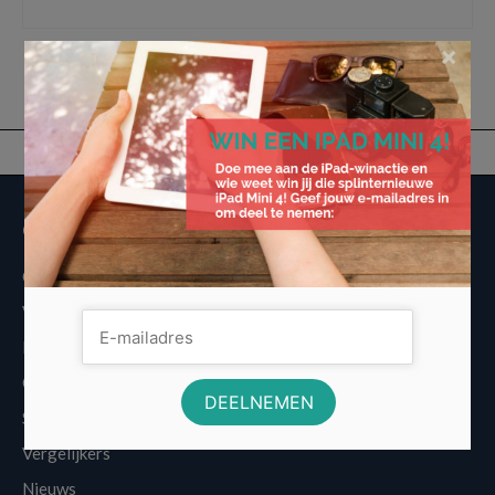
telfort
×
Overige informatie
Over Voordeligst.nl
Veelgestelde vragen
Disclaimer
Cookies
Sitemap
Vergelijkers
Nieuws