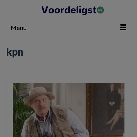
Menu
kpn
Home
»
kpn