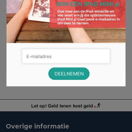
Bespaar geld met een SIM only
abonnement
Wist je dat je veel geld kan besparen met een sim only
abonnement? We kunnen ons namelijk heel goed
voorstellen …
Lees Meer
besparen
,
kpn
,
mobiel abonnement
,
mobiele data
,
onbeperkt data
,
sim only
,
tele2
,
telfort
Overige informatie