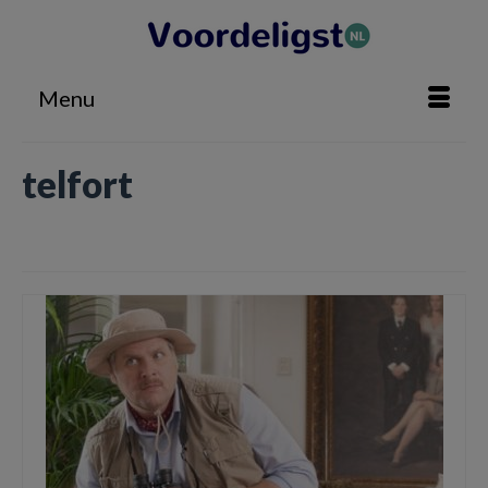
Menu
telfort
Home
»
telfort