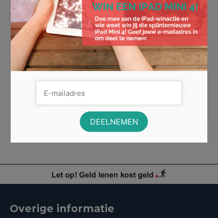
Bespaar geld met een SIM only
abonnement
Wist je dat je veel geld kan besparen met een sim only
abonnement? We kunnen ons namelijk heel goed
voorstellen …
Lees Meer
besparen
,
kpn
,
mobiel abonnement
,
mobiele data
,
onbeperkt data
,
sim only
,
tele2
,
telfort
Overige informatie