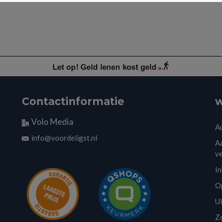
Contactinformatie
w
Volo Media
A
info@voordeligst.nl
Aa
v
I
O
U
Z