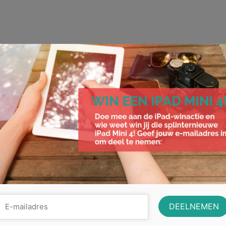
Alles wat je moet weten over hypoth
Om een huis, boot of woonwagen te kunnen kopen moeten veel
een lening afsluiten. Deze lening waar het huis, …
Lees Meer
besparen
,
huis
,
hypotheek
,
hypotheekadviseur
,
hypotheekrente
,
kosten
,
lening
,
woning