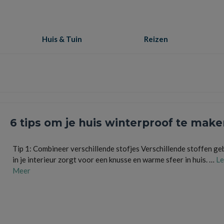
Huis & Tuin
Reizen
6 tips om je huis winterproof te mak
Tip 1: Combineer verschillende stofjes Verschillende stoffen ge
in je interieur zorgt voor een knusse en warme sfeer in huis. …
Le
Meer
huis
,
inrichting
,
knus
,
thuis
,
verlichting
,
warm
,
winter
,
winterklaar
,
winterproof
,
woning