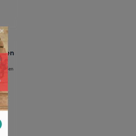
×
eken
 mensen