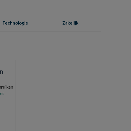
Technologie
Zakelijk
Home
»
woning
en
bruiken
es