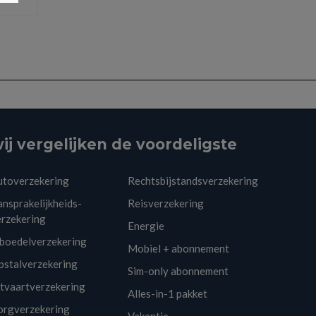
ij vergelijken de voordeligste
utoverzekering
Rechtsbijstandsverzekering
nsprakelijkheids-
Reisverzekering
erzekering
Energie
nboedelverzekering
Mobiel + abonnement
pstalverzekering
Sim-only abonnement
itvaartverzekering
Alles-in-1 pakket
orgverzekering