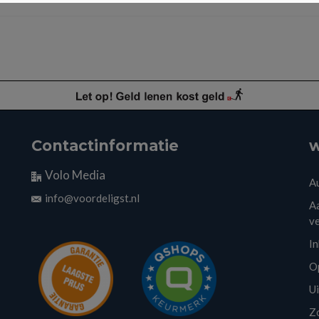
Contactinformatie
w
Volo Media
A
info@voordeligst.nl
Aa
v
I
O
U
Z