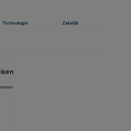
Technologie
Zakelijk
Home
»
kosten
eken
 mensen