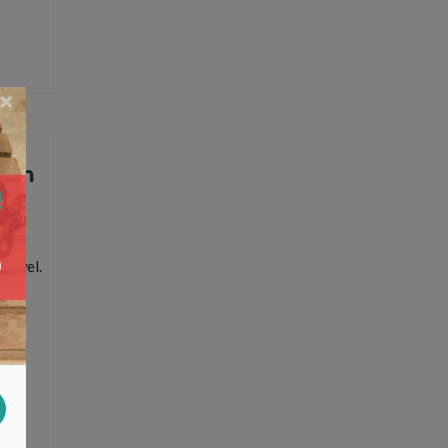
×
zijn
al wel.
r
sluiten
,