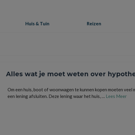
Huis & Tuin
Reizen
Alles wat je moet weten over hypoth
Om een huis, boot of woonwagen te kunnen kopen moeten veel
een lening afsluiten. Deze lening waar het huis, …
Lees Meer
besparen
,
huis
,
hypotheek
,
hypotheekadviseur
,
hypotheekrente
,
kosten
,
lening
,
woning