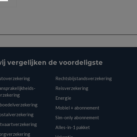
ij vergelijken de voordeligste
utoverzekering
Rechtsbijstandsverzekering
nsprakelijkheids-
Reisverzekering
erzekering
Energie
nboedelverzekering
Mobiel + abonnement
pstalverzekering
Sim-only abonnement
itvaartverzekering
Alles-in-1 pakket
orgverzekering