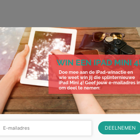
Lening oversluiten: wat is het en wat 
de mogelijkheden?
De laagste rente en de beste voorwaarden. Dat willen we allema
Maar aangezien een lening een overeenkomst is die …
Lees Mee
advies
,
becam
,
besparen
,
financieel
,
kosten
,
krediet
,
lening
,
leningen
,
mogelijkheden
,
over
rente
,
tips